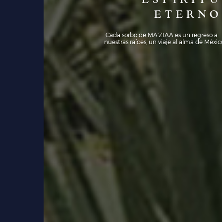
E
S
P
Í
R
I
T
U
E
T
E
R
N
O
Cada sorbo de MA’ZIAA es un regreso a
nuestras raíces, un viaje al alma de Méxic