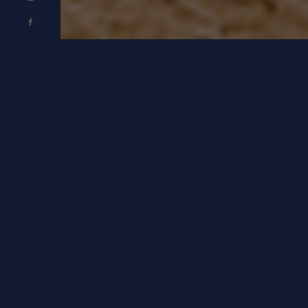
QUIENES
SOMOS
ziaa
NOSOTROS
En MAZIAA, creemos que cada gota de mezcal encierra el espíritu
eterno de la tierra, la herencia de nuestros antepasados y la pasión de
quienes lo elaboran. Somos parte del grupo productor mezcalero NEKI
KUIKA, una familia comprometida con preservar la autenticidad del
mezcal artesanal y con llevar al mundo una bebida que trasciende
generaciones.
Nuestra esencia nace de la selección cuidadosa de cada cosecha, del